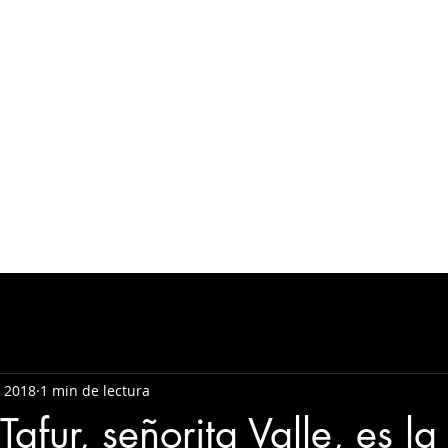
 2018
1 min de lectura
Tafur, señorita Valle, es l