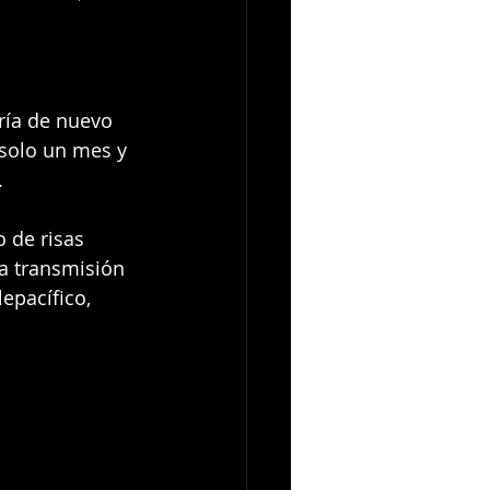
ría de nuevo 
solo un mes y 
.
 de risas 
a transmisión 
epacífico, 