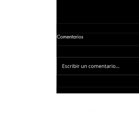
hola
Comentarios
#modelos
Escribir un comentario...